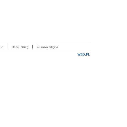
ie
Dodaj Firmę
Żukowo zdjęcia
WEO.PL