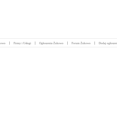
kowo
Firmy i Usługi
Ogłoszenia Żukowo
Forum Żukowo
Dodaj ogłoszen