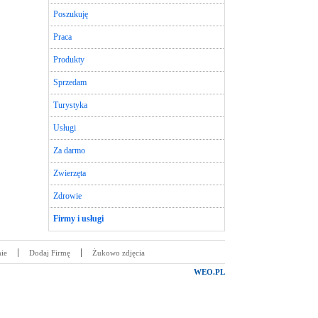
Poszukuję
Praca
Produkty
Sprzedam
Turystyka
Usługi
Za darmo
Zwierzęta
Zdrowie
Firmy i usługi
ie
Dodaj Firmę
Żukowo zdjęcia
WEO.PL