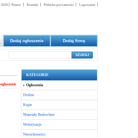
t 2026
Pomoc
Kontakt
Polityka prywatności
Logowanie
Dodaj ogłoszenie
Dodaj firmę
SZUKAJ
KATEGORIE
ogloszenie
»
Ogłoszenia
Drobne
Kupie
Materiały Budowlane
Motoryzacja
Nieruchomości