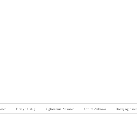
kowo
Firmy i Usługi
Ogłoszenia Żukowo
Forum Żukowo
Dodaj ogłoszen