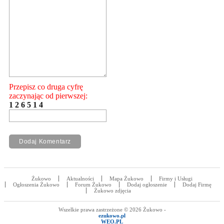
Przepisz co druga cyfrę
zaczynając od pierwszej:
1 2 6 5 1 4
Żukowo
Aktualności
Mapa Żukowo
Firmy i Usługi
Ogłoszenia Żukowo
Forum Żukowo
Dodaj ogłoszenie
Dodaj Firmę
Żukowo zdjęcia
Wszelkie prawa zastrzeżone © 2026 Żukowo -
ezukowo.pl
WEO.PL