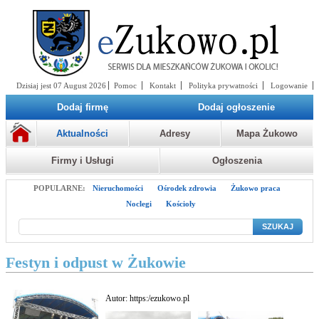
Dzisiaj jest 07 August 2026
Pomoc
Kontakt
Polityka prywatności
Logowanie
Dodaj firmę
Dodaj ogłoszenie
Aktualności
Adresy
Mapa Żukowo
Firmy i Usługi
Ogłoszenia
POPULARNE:
Nieruchomości
Ośrodek zdrowia
Żukowo praca
Noclegi
Kościoły
SZUKAJ
Festyn i odpust w Żukowie
Autor:
https:/ezukowo.pl