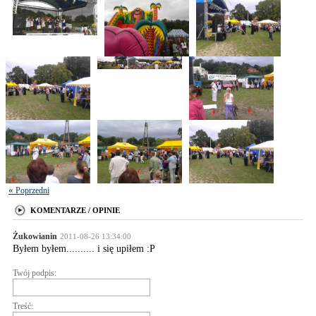
«
Poprzedni
»
Następny
KOMENTARZE / OPINIE
Żukowianin
2011-08-26 13:34:00
Byłem byłem.......... i się upiłem :P
Twój podpis:
Treść: