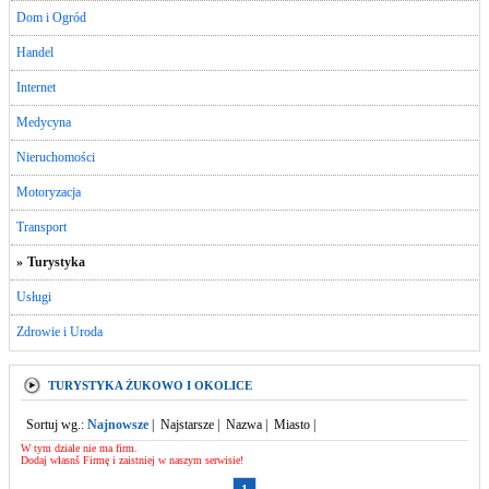
Dom i Ogród
Handel
Internet
Medycyna
Nieruchomości
Motoryzacja
Transport
»
Turystyka
Usługi
Zdrowie i Uroda
TURYSTYKA ŻUKOWO I OKOLICE
Sortuj wg.:
Najnowsze
|
Najstarsze
|
Nazwa
|
Miasto
|
W tym dziale nie ma firm.
Dodaj własnš Firmę i zaistniej w naszym serwisie!