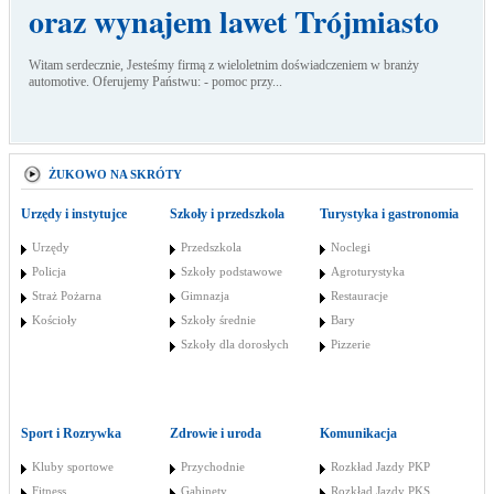
oraz wynajem lawet Trójmiasto
Witam serdecznie, Jesteśmy firmą z wieloletnim doświadczeniem w branży
automotive. Oferujemy Państwu: - pomoc przy...
ŻUKOWO NA SKRÓTY
Urzędy i instytujce
Szkoły i przedszkola
Turystyka i gastronomia
Urzędy
Przedszkola
Noclegi
Policja
Szkoły podstawowe
Agroturystyka
Straż Pożarna
Gimnazja
Restauracje
Kościoły
Szkoły średnie
Bary
Szkoły dla dorosłych
Pizzerie
Sport i Rozrywka
Zdrowie i uroda
Komunikacja
Kluby sportowe
Przychodnie
Rozkład Jazdy PKP
Fitness
Gabinety
Rozkład Jazdy PKS