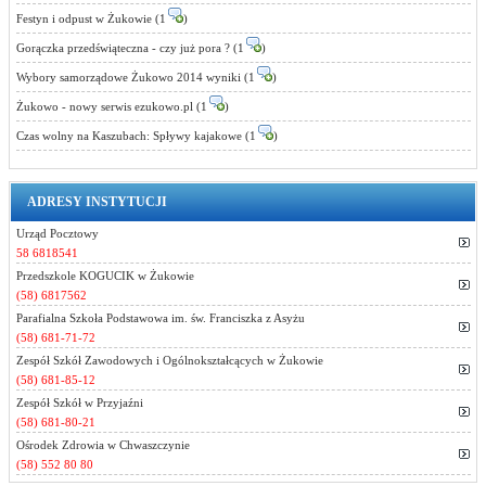
Festyn i odpust w Żukowie (1
)
Gorączka przedświąteczna - czy już pora ? (1
)
Wybory samorządowe Żukowo 2014 wyniki (1
)
Żukowo - nowy serwis ezukowo.pl (1
)
Czas wolny na Kaszubach: Spływy kajakowe (1
)
ADRESY INSTYTUCJI
Urząd Pocztowy
58 6818541
Przedszkole KOGUCIK w Żukowie
(58) 6817562
Parafialna Szkoła Podstawowa im. św. Franciszka z Asyżu
(58) 681-71-72
Zespół Szkół Zawodowych i Ogólnokształcących w Żukowie
(58) 681-85-12
Zespół Szkół w Przyjaźni
(58) 681-80-21
Ośrodek Zdrowia w Chwaszczynie
(58) 552 80 80