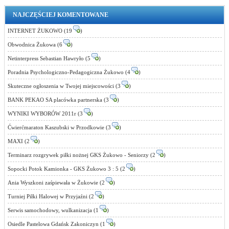
NAJCZĘŚCIEJ KOMENTOWANE
INTERNET ŻUKOWO (19
)
Obwodnica Żukowa (6
)
Netinterpress Sebastian Hawryło (5
)
Poradnia Psychologiczno-Pedagogiczna Żukowo (4
)
Skuteczne ogłoszenia w Twojej miejscowości (3
)
BANK PEKAO SA placówka partnerska (3
)
WYNIKI WYBORÓW 2011r (3
)
Ćwierćmaraton Kaszubski w Przodkowie (3
)
MAXI (2
)
Terminarz rozgrywek piłki nożnej GKS Żukowo - Seniorzy (2
)
Sopocki Potok Kamionka - GKS Żukowo 3 : 5 (2
)
Ania Wyszkoni zaśpiewała w Żukowie (2
)
Turniej Piłki Halowej w Przyjaźni (2
)
Serwis samochodowy, wulkanizacja (1
)
Osiedle Pastelowa Gdańsk Zakoniczyn (1
)