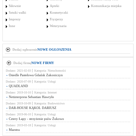
Siłownie
Apteki
Komunikacja miejska
Sztuki walki
Kosmetyczki
Imprezy
Fryzjerzy
Inne
Weterynaria
Dodaj ogłoszenie
NOWE OGŁOSZENIA
Dodaj firmę
NOWE FIRMY
Dodano: 2021-02-03
Kategoria: Nieruchomości
»
Osiedle Pastelowa Gdańsk Zakoniczyn
Dodano: 2020-07-09
Kategoria: Usługi
»
QUADLAND
Dodano: 2019-10-10
Kategoria: Internet
»
Netinterpress Sebastian Hawryło
Dodano: 2019-10-09
Kategoria: Budownictwo
»
DAR-HOUSE KĄKOL DARIUSZ
Dodano: 2019-06-10
Kategoria: Usługi
»
Cztery Łapy - strzyżenie psów Żukowo
Dodano: 2019-03-18
Kategoria: Usługi
»
Maestra